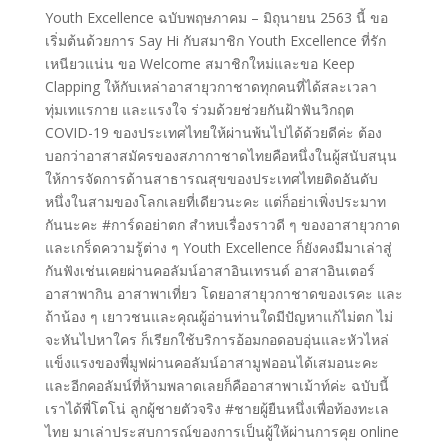
Youth Excellence ฉบับพฤษภาคม – มิถุนายน 2563 นี้ ขอ
เริ่มต้นด้วยการ Say Hi กับสมาชิก Youth Excellence ที่รัก
เหนียวแน่น ขอ Welcome สมาชิกใหม่และขอ Keep
Clapping ให้กับเหล่าอาสายุวกาชาดทุกคนที่ได้สละเวลา
ทุ่มเทแรกาย และแรงใจ ร่วมด้วยช่วยกันฝ้าฟันวิกฤต
COVID-19 ของประเทศไทยให้ผ่านพ้นไปได้ด้วยดีค่ะ ต้อง
บอกว่าอาสาสมัครของสภากาชาดไทยคือหนึ่งในผู้สนับสนุน
ให้การจัดการด้านสาธารณสุขของประเทศไทยติดอันดับ
หนึ่งในสามของโลกเลยที่เดียวนะคะ แต่ก็อย่าเพิ่งประมาท
กันนะคะ #การ์ดอย่าตก สำหบเรื่องราวดี ๆ ของอาสายุวกาด
และเกร็ดความรู้ต่าง ๆ Youth Excellence ก็ยังคงมีมาเล่าสู่
กันฟังเช่นเคยผ่านคอลัมน์อาสาอินเทรนด์ อาสาอินเตอร์
อาสาพากิน อาสาพาเที่ยว โดยอาสายุวกาชาดของเรคะ และ
ถ้าน้อง ๆ เยาวชนและคุณผู้อ่านท่านใดมีปัญหาแก้ไม่ตก ไม่
จะหันไปหาใคร ก็เรียกใช้บริการอ้อมกอดอบอุ่นและหัวไหล่
แข็งแรงของพี่มูฟผ่านคอลัมน์อาสามูฟออนได้เสมอนะคะ
และอีกคอลัมน์ที่ห้ามพลาดเลยก็คืออาสาพาเม้าท์ค่ะ ฉบับนี้
เราได้พี่โตโน่ ลูกผู้ชายตัวจริง #ชายผู้ยืนหนึ่งเพื่อท้องทะเล
ไทย มาเล่าประสบการณ์ของการเป็นผู้ให้ผ่านการคุย online