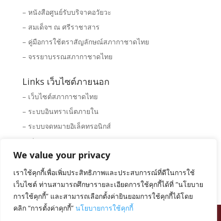
– หนังสือศูนย์รับบริจาคอวัยวะ
– สมเด็จฯ ณ ศรีราชาสาร
– คู่มือการใช้ตราสัญลักษณ์สภากาชาดไทย
– จรรยาบรรณสภากาชาดไทย
Links เว็บไซต์ภายนอก
– เว็บไซต์สภากาชาดไทย
– ระบบอินทราเน็ตภายใน
– ระบบจดหมายอิเล็คทรอนิกส์
– Clipping News
We value your privacy
– ระบบจัดซื้อ – จัดจ้างสภากาชาดไทย
– พิพิธภัณฑ์สภากาชาดไทย
เราใช้คุกกี้เพื่อเพิ่มประสิทธิภาพและประสบการณ์ที่ดีในการใช้
เว็บไซต์ ท่านสามารถศึกษารายละเอียดการใช้คุกกี้ได้ที่ “นโยบาย
การใช้คุกกี้” และสามารถเลือกตั้งค่ายินยอมการใช้คุกกี้ได้โดย
คลิก “การตั้งค่าคุกกี้”
นโยบายการใช้คุกกี้
สงวนลิขสิทธิ์ โดย สภากาชาดไทย |
นโยบายการคุ้มครอง