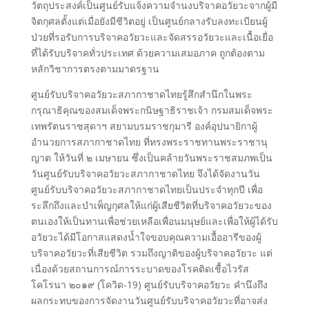
วัตถุประสงค์เป็นศูนย์รับแจ้งความจำนงบริจาคอวัยวะจากผู้มี
จิตกุศลตั้งแต่เมื่อยังมีชีวิตอยู่ เป็นศูนย์กลางรับลงทะเบียนผู้
ป่วยที่รอรับการบริจาคอวัยวะและจัดสรรอวัยวะและเนื้อเยื่อ
ที่ได้รับบริจาคทั่วประเทศ ด้วยความเสมอภาค ถูกต้องตาม
หลักวิชาการตรงตามมาตรฐาน
ศูนย์รับบริจาคอวัยวะสภากาชาดไทยรู้สึกสำนึกในพระ
กรุณาธิคุณของสมเด็จพระกนิษฐาธิราชเจ้า กรมสมเด็จพระ
เทพรัตนราชสุดาฯ สยามบรมราชกุมารี องค์อุปนายิกาผู้
อำนวยการสภากาชาดไทย ที่ทรงพระราชทานพระราชานุ
ญาต ให้วันที่ ๒ เมษายน ซึ่งเป็นคล้ายวันพระราชสมภพเป็น
วันศูนย์รับบริจาคอวัยวะสภากาชาดไทย จึงได้จัดงานวัน
ศูนย์รับบริจาคอวัยวะสภากาชาดไทยเป็นประจำทุกปี เพื่อ
ระลึกถึงและบำเพ็ญกุศลให้แก่ผู้เสียชีวิตที่บริจาคอวัยวะของ
ตนเองให้เป็นทานเพื่อช่วยเหลือเพื่อนมนุษย์และเพื่อให้ผู้ได้รับ
อวัยวะได้มีโอกาสแสดงนํ้าใจขอบคุณความเอื้ออารีของผู้
บริจาคอวัยวะที่เสียชีวิต รวมถึงญาติของผู้บริจาคอวัยวะ แต่
เนื่องด้วยสถานการณ์การระบาดของโรคติดเชื้อไวรัส
โคโรนา ๒๐๑๙ (โควิด-19) ศูนย์รับบริจาคอวัยวะ คำนึงถึง
ผลกระทบของการจัดงานวันศูนย์รับบริจาคอวัยวะที่อาจส่ง