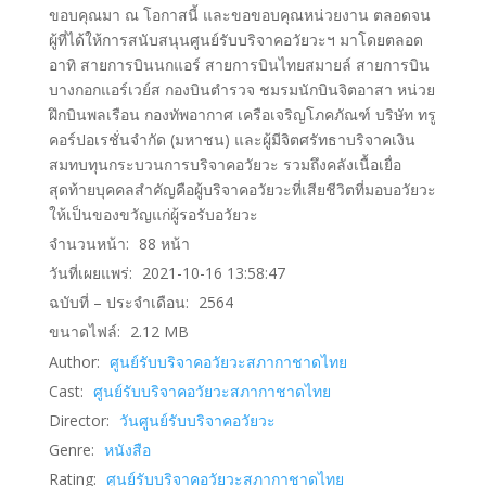
ขอบคุณมา ณ โอกาสนี้ และขอขอบคุณหน่วยงาน ตลอดจน
ผู้ที่ได้ให้การสนับสนุนศูนย์รับบริจาคอวัยวะฯ มาโดยตลอด
อาทิ สายการบินนกแอร์ สายการบินไทยสมายล์ สายการบิน
บางกอกแอร์เวย์ส กองบินตำรวจ ชมรมนักบินจิตอาสา หน่วย
ฝึกบินพลเรือน กองทัพอากาศ เครือเจริญโภคภัณฑ์ บริษัท ทรู
คอร์ปอเรชั่นจำกัด (มหาชน) และผู้มีจิตศรัทธาบริจาคเงิน
สมทบทุนกระบวนการบริจาคอวัยวะ รวมถึงคลังเนื้อเยื่อ
สุดท้ายบุคคลสำคัญคือผู้บริจาคอวัยวะที่เสียชีวิตที่มอบอวัยวะ
ให้เป็นของขวัญแก่ผู้รอรับอวัยวะ
จำนวนหน้า:
88
หน้า
วันที่เผยแพร่:
2021-10-16 13:58:47
ฉบับที่ – ประจำเดือน:
2564
ขนาดไฟล์:
2.12
MB
Author:
ศูนย์รับบริจาคอวัยวะสภากาชาดไทย
Cast:
ศูนย์รับบริจาคอวัยวะสภากาชาดไทย
Director:
วันศูนย์รับบริจาคอวัยวะ
Genre:
หนังสือ
Rating:
ศูนย์รับบริจาคอวัยวะสภากาชาดไทย