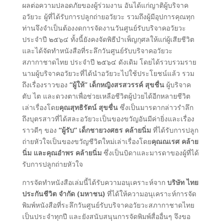
ผลต่อความปลอดภัยของผู้ร่วมงาน อันได้แก่ญาติผู้บริจาค
อวัยวะ ผู้ที่ได้รับการปลูกถ่ายอวัยวะ รวมถึงผู้มีอุปการคุณทุก
ท่านจึงจำเป็นต้องงดการจัดงานวันศูนย์รับบริจาคอวัยวะ
ประจำปี ๒๕๖๔ ทั้งนี้ยังคงจัดพิธีบำเพ็ญกุศลให้แก่ผู้เสียชีวิต
และได้จัดทำหนังสือที่ระลึกวันศูนย์รับบริจาคอวัยวะ
สภากาชาดไทย ประจำปี ๒๕๖๔ ดังเดิม โดยได้รวบรวมราย
นามผู้บริจาคอวัยวะที่ได้นำอวัยวะไปใช้ประโยชน์แล้ว รวม
ถึงเรื่องราวของ
“ผู้ให้” เด็กหญิงสรสวรรค์ สุขชื่น
ผู้บริจาค
ตับ ไต และดวงตาเพื่อช่วยเหลือชีวิตผู้ป่วยได้อีกหลายชีวิต
เล่าเรื่องโดย
คุณสุทธิรัตน์ สุขชื่น
ซึ่งเป็นมารดากล่าวรำลึก
ถึงบุตรสาวที่ได้สละอวัยวะเป็นของขวัญอันมีค่ายิ่งและเรื่อง
ราวดีๆ ของ
“ผู้รับ” เด็กชายวงศธร คล้ายนิ่ม
ที่ได้รับการปลูก
ถ่ายหัวใจเป็นของขวัญชีวิตใหม่เล่าเรื่องโดย
คุณณเรศ คล้าย
นิ่ม และคุณอำพร คล้ายนิ่ม
ซึ่งเป็นบิดาและมารดาของผู้ที่ได้
รับการปลูกถ่ายหัวใจ
การจัดทำหนังสือเล่มนี้ได้รับความอนุเคราะห์จาก
บริษัท ไทย
ประกันชีวิต จำกัด (มหาชน)
ที่ได้ให้ความอนุเคราะห์การจัด
พิมพ์หนังสือที่ระลึกวันศูนย์รับบริจาคอวัยวะสภากาชาดไทย
เป็นประจำทุกปี และยังสนับสนุนการจัดพิมพ์สื่ออื่นๆ จึงขอ