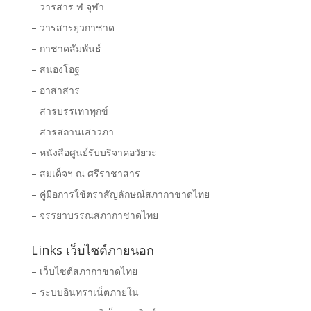
– วารสาร ฬ จุฬา
– วารสารยุวกาชาด
– กาชาดสัมพันธ์
– สนองโอฐ
– อาสาสาร
– สารบรรเทาทุกข์
– สารสถานเสาวภา
– หนังสือศูนย์รับบริจาคอวัยวะ
– สมเด็จฯ ณ ศรีราชาสาร
– คู่มือการใช้ตราสัญลักษณ์สภากาชาดไทย
– จรรยาบรรณสภากาชาดไทย
Links เว็บไซต์ภายนอก
– เว็บไซต์สภากาชาดไทย
– ระบบอินทราเน็ตภายใน