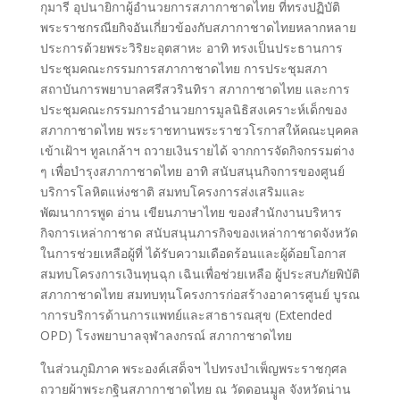
กุมารี อุปนายิกาผู้อำนวยการสภากาชาดไทย ที่ทรงปฏิบัติ
พระราชกรณียกิจอันเกี่ยวข้องกับสภากาชาดไทยหลากหลาย
ประการด้วยพระวิริยะอุตสาหะ อาทิ ทรงเป็นประธานการ
ประชุมคณะกรรมการสภากาชาดไทย การประชุมสภา
สถาบันการพยาบาลศรีสวรินทิรา สภากาชาดไทย และการ
ประชุมคณะกรรมการอำนวยการมูลนิธิสงเคราะห์เด็กของ
สภากาชาดไทย พระราชทานพระราชวโรกาสให้คณะบุคคล
เข้าเฝ้าฯ ทูลเกล้าฯ ถวายเงินรายได้ จากการจัดกิจกรรมต่าง
ๆ เพื่อบำรุงสภากาชาดไทย อาทิ สนับสนุนกิจการของศูนย์
บริการโลหิตแห่งชาติ สมทบโครงการส่งเสริมและ
พัฒนาการพูด อ่าน เขียนภาษาไทย ของสำนักงานบริหาร
กิจการเหล่ากาชาด สนับสนุนภารกิจของเหล่ากาชาดจังหวัด
ในการช่วยเหลือผู้ที่ ได้รับความเดือดร้อนและผู้ด้อยโอกาส
สมทบโครงการเงินทุนฉุก เฉินเพื่อช่วยเหลือ ผู้ประสบภัยพิบัติ
สภากาชาดไทย สมทบทุนโครงการก่อสร้างอาคารศูนย์ บูรณ
าการบริการด้านการแพทย์และสาธารณสุข (Extended
OPD) โรงพยาบาลจุฬาลงกรณ์ สภากาชาดไทย
ในส่วนภูมิภาค พระองค์เสด็จฯ ไปทรงบำเพ็ญพระราชกุศล
ถวายผ้าพระกฐินสภากาชาดไทย ณ วัดดอนมููล จังหวัดน่าน