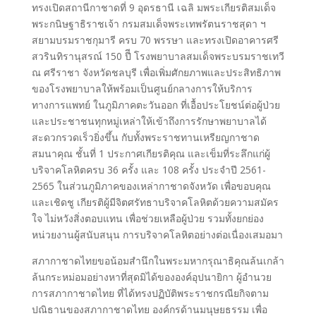
ทรงเปิดสถานีกาชาดที่ 9 อุดรธานี เฉลิ มพระเกียรติสมเด็จ
พระกนิษฐาธิราชเจ้า กรมสมเด็จพระเทพรัตนราชสุดา ฯ
สยามบรมราชกุมารี ครบ 70 พรรษา และทรงเปิดอาคารศรี
สวรินทิรานุสรณ์ 150 ปีี โรงพยาบาลสมเด็จพระบรมราชเทวี
ณ ศรีราชา จังหวัดชลบุรี เพื่อเพิ่มศักยภาพและประสิทธิภาพ
ของโรงพยาบาลให้พร้อมเป็นศูนย์กลางการให้บริการ
ทางการแพทย์ ในภูมิภาคตะวันออก ที่เอื้อประโยชน์ต่อผู้ป่วย
และประชาชนทุกหมู่เหล่าให้เข้าถึงการรักษาพยาบาลได้
สะดวกรวดเร็วยิ่งขึ้น กับทั้งพระราชทานเหรียญกาชาด
สมนาคุณ ชั้นที่ 1 ประกาศเกียรติคุณ และเข็มที่ระลึกแก่ผู้
บริจาคโลหิตครบ 36 ครั้ง และ 108 ครั้ง ประจำปี 2561-
2565 ในส่วนภูมิภาคของเหล่ากาชาดจังหวัด เพื่อขอบคุณ
และเชิดชู เกียรติผู้มีจิตศรัทธาบริจาคโลหิตด้วยความสมัคร
ใจ ไม่หวังสิ่งตอบแทน เพื่อช่วยเหลือผู้ป่วย รวมทั้งยกย่อง
หน่วยงานผู้สนับสนุน การบริจาคโลหิตอย่างต่อเนื่องเสมอมา
สภากาชาดไทยขอน้อมสำนึกในพระมหากรุณาธิคุณล้นเกล้า
ล้นกระหม่อมอย่างหาที่สุดมิได้ขององค์อุปนายิกา ผู้อำนวย
การสภากาชาดไทย ที่ได้ทรงปฏิบัติพระราชกรณียกิจตาม
ปณิธานของสภากาชาดไทย องค์กรด้านมนุษยธรรม เพื่อ