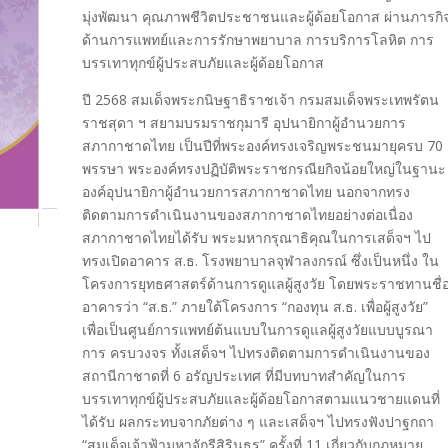
มุ่งพัฒนา คุณภาพชีวิตประชาชนและผู้ด้อยโอกาส ผ่านภารกิ
ด้านการแพทย์และการรักษาพยาบาล การบริการโลหิต การ
บรรเทาทุกข์ผู้ประสบภัยและผู้ด้อยโอกาส
ปี 2568 สมเด็จพระกนิษฐาธิราชเจ้า กรมสมเด็จพระเทพรัตน
ราชสุดา ฯ สยามบรมราชกุมารี อุปนายิกาผู้อํานวยการ
สภากาชาดไทย เป็นปีที่พระองค์ทรงเจริญพระชนมายุครบ 70
พรรษา พระองค์ทรงปฏิบัติพระราชกรณียกิจน้อยใหญ่ในฐานะ
องค์อุปนายิกาผู้อํานวยการสภากาชาดไทย นอกจากทรง
ติดตามการดําเนินงานของสภากาชาดไทยอย่างต่อเนื่อง
สภากาชาดไทยได้รับ พระมหากรุณาธิคุณในการเสด็จฯ ไป
ทรงเปิดอาคาร ส.ธ. โรงพยาบาลจุฬาลงกรณ์ ซึ่งเป็นหนึ่ง ใน
โครงการยุทธศาสตร์ด้านการดูแลผู้สูงวัย โดยพระราชทานชื่
อาคารว่า “ส.ธ.” ภายใต้โครงการ “กองทุน ส.ธ. เพื่อผู้สูงวัย”
เพื่อเป็นศูนย์การแพทย์ต้นแบบในการดูแลผู้สูงวัยแบบบูรณา
การ ครบวงจร ทั้งเสด็จฯ ไปทรงติดตามการดําเนินงานของ
สถานีกาชาดที่ 6 อรัญประเทศ ที่มีบทบาทสําคัญในการ
บรรเทาทุกข์ผู้ประสบภัยและผู้ด้อยโอกาสตามแนวชายแดนที่
ได้รับ ผลกระทบจากภัยต่าง ๆ และเสด็จฯ ไปทรงฟังปาฐกถา
“สมเด็จเจ้าฟ้ามหาจักรีสิรินธร” ครั้งที่ 11 เกี่ยวกับกฎหมาย