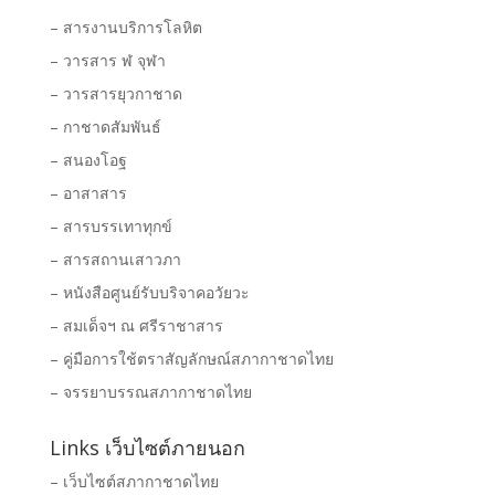
– สารงานบริการโลหิต
– วารสาร ฬ จุฬา
– วารสารยุวกาชาด
– กาชาดสัมพันธ์
– สนองโอฐ
– อาสาสาร
– สารบรรเทาทุกข์
– สารสถานเสาวภา
– หนังสือศูนย์รับบริจาคอวัยวะ
– สมเด็จฯ ณ ศรีราชาสาร
– คู่มือการใช้ตราสัญลักษณ์สภากาชาดไทย
– จรรยาบรรณสภากาชาดไทย
Links เว็บไซต์ภายนอก
– เว็บไซต์สภากาชาดไทย