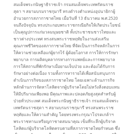
สมเด็จพระกนิษฐาธิราชเจ้า กรมสมเด็จพระเทพรัตนราช
สุดา ฯ สยามบรมราชกุมารี ทรงดำรงตำแหน่งอุปนายิกาผู้
อำนวยการสภากาชาดไทย เมื่อวันที่ 13 ธันวาคม พ.ศ.2520
จนถึงปัจจุบัน ทรงประกอบพระราชกรณียกิจให้เกิดประโยชน์
เป็นคุณูปการแก่มวลมนุษยชาติ ทั้งประชาชนชาวไทยและ
ชาวต่างประเทศ ทรงสนพระราชหฤทัยในงานส่งเสริม
คุณภาพชีวิตของสภากาชาดไทย ที่จัดเป็นภารกิจหลักในการ
ให้ความช่วยเหลือแก่ผู้ยากไร้ ผู้ด้อยโอกาส การให้การรักษา
พยาบาล การผลิตบุคลากรทางการแพทย์และการพยาบาล
การให้สถานที่พักรักษาเมื่อยามเจ็บป่วย และต้องได้รับการ
รักษาอย่างต่อเนื่อง รวมทั้งการหารายได้เพื่อสนับสนุนการ
ดำเนินภารกิจของสภากาชาดไทย โดยเฉพาะด้านภารกิจ
หลักด้านการจัดหาโลหิตจากผู้บริจาคโดยไม่หวังสิ่งตอบแทน
ให้มีปริมาณเพียงพอ มีคุณภาพและปลอดภัยสูงสุดสำหรับผู้
ป่วยทั่วประเทศ สมเด็จพระกนิษฐาธิราชเจ้า กรมสมเด็จพระ
เทพรัตนราชสุดา ฯ สยามบรมราชกุมารี ทรงสนพระราช
หฤทัยและให้ความสำคัญ โดยทรงพระกรุณาโปรดเกล้าฯ
พระราชทานเหรียญกาชาดสมนาคุณ เข็มที่ระลึกผู้บริจาค
โลหิตแก่ผู้บริจาคโลหิตครบตามที่สภากาชาดไทยกำหนด ซึ่ง