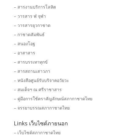
– สารงานบริการโลหิต
– วารสาร ฬ จุฬา
– วารสารยุวกาชาด
– กาชาดสัมพันธ์
– สนองโอฐ
– อาสาสาร
– สารบรรเทาทุกข์
– สารสถานเสาวภา
– หนังสือศูนย์รับบริจาคอวัยวะ
– สมเด็จฯ ณ ศรีราชาสาร
– คู่มือการใช้ตราสัญลักษณ์สภากาชาดไทย
– จรรยาบรรณสภากาชาดไทย
Links เว็บไซต์ภายนอก
– เว็บไซต์สภากาชาดไทย