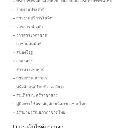
– พระราชกรณียกิจ อุปนายิกาผู้อำนวยการสภากาชาดไทย
– รายงานประจำปี
– สารงานบริการโลหิต
– วารสาร ฬ จุฬา
– วารสารยุวกาชาด
– กาชาดสัมพันธ์
– สนองโอฐ
– อาสาสาร
– สารบรรเทาทุกข์
– สารสถานเสาวภา
– หนังสือศูนย์รับบริจาคอวัยวะ
– สมเด็จฯ ณ ศรีราชาสาร
– คู่มือการใช้ตราสัญลักษณ์สภากาชาดไทย
– จรรยาบรรณสภากาชาดไทย
Links เว็บไซต์ภายนอก