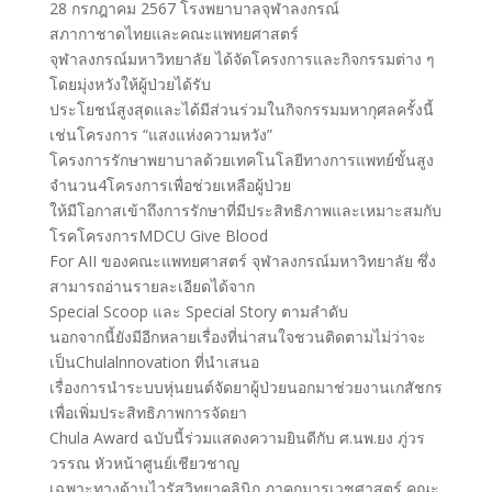
28 กรกฎาคม 2567 โรงพยาบาลจุฬาลงกรณ์
สภากาชาดไทยและคณะแพทยศาสตร์
จุฬาลงกรณ์มหาวิทยาลัย ได้จัดโครงการและกิจกรรมต่าง ๆ
โดยมุ่งหวังให้ผู้ป่วยได้รับ
ประโยชน์สูงสุดและได้มีส่วนร่วมในกิจกรรมมหากุศลครั้งนี้
เช่นโครงการ “แสงแห่งความหวัง”
โครงการรักษาพยาบาลด้วยเทคโนโลยีทางการแพทย์ขั้นสูง
จำนวน4โครงการเพื่อช่วยเหลือผู้ป่วย
ให้มีโอกาสเข้าถึงการรักษาที่มีประสิทธิภาพและเหมาะสมกับ
โรคโครงการMDCU Give Blood
For AII ของคณะแพทยศาสตร์ จุฬาลงกรณ์มหาวิทยาลัย ซึ่ง
สามารถอ่านรายละเอียดได้จาก
Special Scoop และ Special Story ตามลำดับ
นอกจากนี้ยังมีอีกหลายเรื่องที่น่าสนใจชวนติดตามไม่ว่าจะ
เป็นChulalnnovation ที่นำเสนอ
เรื่องการนำระบบหุ่นยนต์จัดยาผู้ป่วยนอกมาช่วยงานเกสัชกร
เพื่อเพิ่มประสิทธิภาพการจัดยา
Chula Award ฉบับนี้ร่วมแสดงความยินดีกับ ศ.นพ.ยง ภู่วร
วรรณ หัวหน้าศูนย์เชียวชาญ
เฉพาะทางด้านไวรัสวิทยาคลินิก ภาคกุมารเวชศาสตร์ คณะ