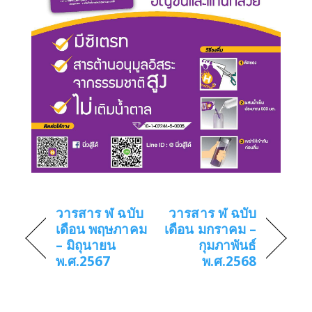
วารสาร ฬ ฉบับ
วารสาร ฬ ฉบับ
เดือน พฤษภาคม
เดือน มกราคม –
– มิถุนายน
กุมภาพันธ์
พ.ศ.2567
พ.ศ.2568