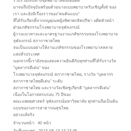
รวบรวมเส้นทางชุดพยาบาลตั้งแต่อดีต
มาจนถึงปัจจุบันพร้อมด้วยนางแบบพยาบาลรับเชิญทั้ง8 ของ
เรา และยังมีเรื่องราวของ”คนต้นแบบ”
ที่ได้รับเกียรติ์จากภญคุณหญิงทิพาพรสิตปรีซา อดีตหัวหน้า
ฝ่ายเภสัซกรรมโรงพยาบาลจุฬลงกรณ์
ผู้วางแนวทางและมาตรฐานงานเภสัชกรรมของโรงพยาบาล
จุฬลงกรณ์ สภากาชาดไทย
จนเป็นแบบอย่างให้งานเภสัชกรรมของโรงพยาบาลหลาย
แห่งทั่วประเทศ
นอกจากนี้เรายังขอแสดงความยินดีกับทุกท่านที่ได้รับรางวัล
“บุคลากรดีเด่น” ของ
โรงพยาบาลจุฬลงกรณ์ สภากาซาดไทย, รางวัล “บุคลากร
สภากาชาดไทยดีเด่น” ระดับ
สภากาซาดไทย และรางวัลเชิดซูเกียรติ “บุคลากรดีเด่น”
เนื่องในโอกาสครบรอบ 75 ปีของ
คณะแพทยศาสตร์ จุฬลงกรณ์มหาวิทยาลัย ทุกท่านถือเป็นต้น
แบบของวงการสาธารณสุขไทย
อย่างแท้จริง
จำนวนหน้า:
40
หน้า
วันที่เผยแพร่:
2023-08-23 15:23:48