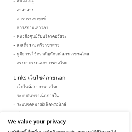
– สนองโอฐ
– อาสาสาร
– สารบรรเทาทุกข์
– สารสถานเสาวภา
– หนังสือศูนย์รับบริจาคอวัยวะ
– สมเด็จฯ ณ ศรีราชาสาร
– คู่มือการใช้ตราสัญลักษณ์สภากาชาดไทย
– จรรยาบรรณสภากาชาดไทย
Links เว็บไซต์ภายนอก
– เว็บไซต์สภากาชาดไทย
– ระบบอินทราเน็ตภายใน
– ระบบจดหมายอิเล็คทรอนิกส์
– Clipping News
We value your privacy
– ระบบจัดซื้อ – จัดจ้างสภากาชาดไทย
– พิพิธภัณฑ์สภากาชาดไทย
เราใช้คุกกี้เพื่อเพิ่มประสิทธิภาพและประสบการณ์ที่ดีในการใช้