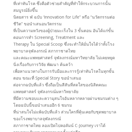
ที่เท่าทันโรค ซึ่งคือตัวช่วยสำคัญที่ทำให้กระบวนการนั้น
สมบูรณ์ยิ่งขึ้น
นิตยสาร ฬ ฉบับ ‘Innovation for Life” หรือ “นวัตกรรมต่อ
ชีวิต” ขอนำเสนอนวัตกรรม
ที่เป็นความหวังของผู้ป่วยมะเร็งใน 3 ขั้นตอน อันได้แก่ขั้น
ตอนการทำ Screening, Treatment และ
Therapy ใน Special Scoop ซึ่งจะทำให้มั่นใจได้ว่าทั้งโรง
พยาบาลจุฬลงกรณ์ สภากาชาดไทย
และคณะแพทยศาสตร์ จุฬลงกรณ์มหาวิทยาลัย ไม่เคยหยุด
นิ่งเรื่องกับการวิจัย พัฒนา ค้นคว้า
เพื่อหาแนวทางในการรับมือและการรู้เท่าทันโรคในทุกขั้น
ตอน ขณะที่ Special Story ขอนำเสนอ
ต่อจากฉบับที่แล้ว ซึ่งถือเป็นสีสันที่สดใสของนิสิตคณะ
แพทยศาสตร์ จุฬลงกรณ์มหาวิทยาลัย
ที่มีความชอบและความุสนใจอันหลากหลายผ่านชมรมต่าง ๆ
โดยฉบับนี้ขอนำเสนออีก 6 ชมรม
ที่น่าสนใจไม่แพ้ฉบับที่แล้ว ส่วนใครที่คุ้นเคยกับชุดพยาบาล
ของโรงพยาบาลจุฬลงกรณ์
สภากาชาดไทย ลองเปิดไปคอลัมน์ C-Journey เราได้