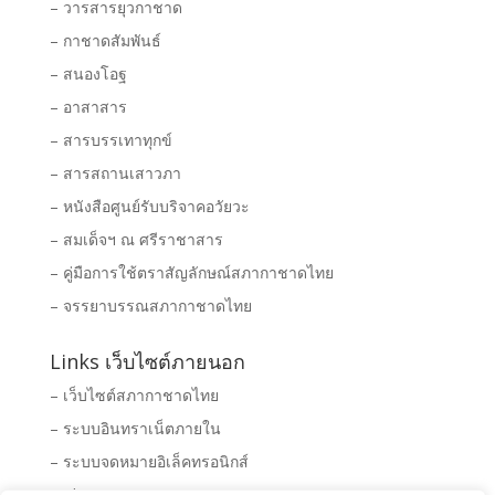
– วารสารยุวกาชาด
– กาชาดสัมพันธ์
– สนองโอฐ
– อาสาสาร
– สารบรรเทาทุกข์
– สารสถานเสาวภา
– หนังสือศูนย์รับบริจาคอวัยวะ
– สมเด็จฯ ณ ศรีราชาสาร
– คู่มือการใช้ตราสัญลักษณ์สภากาชาดไทย
– จรรยาบรรณสภากาชาดไทย
Links เว็บไซต์ภายนอก
– เว็บไซต์สภากาชาดไทย
– ระบบอินทราเน็ตภายใน
– ระบบจดหมายอิเล็คทรอนิกส์
– Clipping News