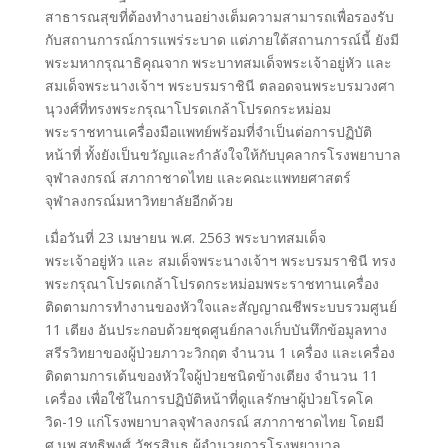
สาธารณสุขที่ต้องทำงานอย่างเต็มความสามารถเพื่อรองรับ
กับสถานการณ์การแพร่ระบาด แต่ภายใต้สถานการณ์นี้ ยังมี
พระมหากรุณาธิคุณจาก พระบาทสมเด็จพระเจ้าอยู่หัว และ
สมเด็จพระนางเจ้าฯ พระบรมราชินี ตลอดจนพระบรมวงศา
นุวงศ์ที่ทรงพระกรุณาโปรดเกล้าโปรดกระหม่อม
พระราชทานเครื่องมือแพทย์พร้อมที่จำเป็นต่อการปฏิบัติ
หน้าที่ ทั้งยังเป็นขวัญและกำลังใจให้กับบุคลากรโรงพยาบาล
จุฬาลงกรณ์ สภากาชาดไทย และคณะแพทยศาสตร์
จุฬาลงกรณ์มหาวิทยาลัยอีกด้วย
เมื่อวันที่ 23 เมษายน พ.ศ. 2563 พระบาทสมเด็จ
พระเจ้าอยู่หัว และ สมเด็จพระนางเจ้าฯ พระบรมราชินี ทรง
พระกรุณาโปรดเกล้าโปรดกระหม่อมพระราชทานเครื่อง
ติดตามการทำงานของหัวใจและสัญญาณชีพระบบรวมศูนย์
11 เตียง อันประกอบด้วยชุดศูนย์กลางเก็บบันทึกข้อมูลทาง
สรีรวิทยาของผู้ป่วยภาวะวิกฤต จำนวน 1 เครื่อง และเครื่อง
ติดตามการเต้นของหัวใจผู้ป่วยชนิดข้างเตียง จำนวน 11
เครื่อง เพื่อใช้ในการปฏิบัติหน้าที่ดูแลรักษาผู้ป่วยโรคโค
วิด-19 แก่โรงพยาบาลจุฬาลงกรณ์ สภากาชาดไทย โดยมี
ศ.นพ.สุทธิพงศ์ วัชรสินธุ ผู้อำนวยการโรงพยาบาล