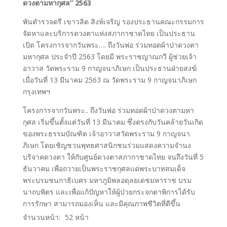
ดวงตามหากุศล” 2563
พันตํารวจตรี เขาวลิต สิงห์เจริญ รองประธานคณะกรรมการ
จัดหาและบริการดวงตาแห่งสภากาชาดไทย เป็นประธาน
เปิด โครงการจากวันพระ…. ถึงวันพ่อ ร่วมทอดผ้าป่าดวงตา
มหากุศล ประจําปี 2563 โดยมี พระราชญาณกวี ผู้ช่วยเจ้า
อาวาส วัดพระราม 9 กาญจนาภิเษก เป็นประธานฝ่ายสงฆ์
เมื่อวันที่ 13 มีนาคม 2563 ณ วัดพระราม 9 กาญจนาภิเษก
กรุงเทพฯ
โครงการจากวันพระ.. ถึงวันพ่อ ร่วมทอดผ้าป่าดวงตามหา
กุศล เริ่มขึ้นตั้งแต่วันที่ 13 มีนาคม ซึ่งตรงกับวันคล้ายวันเกิด
ของพระธรรมบัณฑิต เจ้าอาวาสวัดพระราม 9 กาญจนา
ภิเษก โดยเชิญชวนพุทธศาสนิกชนร่วมแสดงความจํานง
บริจาคดวงตา ให้กับศูนย์ดวงตาสภากาชาดไทย จนถึงวันที่ 5
ธันวาคม เพื่อถวายเป็นพระราชกุศลแด่พระบาทสมเด็จ
พระบรมชนกาธิเบศร มหาภูมิพลอดุลยเดชมหาราช บรม
นาถบพิตร และเพื่อแก้ปัญหาให้ผู้ป่วยกระจกตาพิการได้รับ
การรักษา สามารถมองเห็น และมีคุณภาพชีวิตที่ดีขึ้น
จำนวนหน้า:
52
หน้า