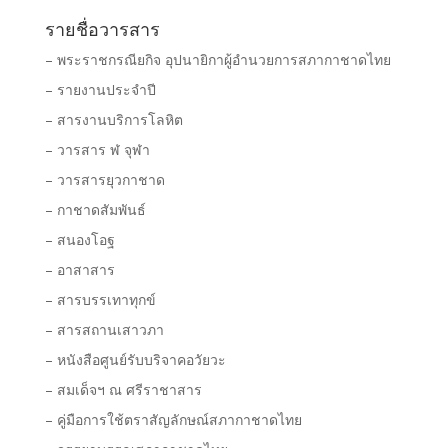
รายชื่อวารสาร
– พระราชกรณียกิจ อุปนายิกาผู้อำนวยการสภากาชาดไทย
– รายงานประจำปี
– สารงานบริการโลหิต
– วารสาร ฬ จุฬา
– วารสารยุวกาชาด
– กาชาดสัมพันธ์
– สนองโอฐ
– อาสาสาร
– สารบรรเทาทุกข์
– สารสถานเสาวภา
– หนังสือศูนย์รับบริจาคอวัยวะ
– สมเด็จฯ ณ ศรีราชาสาร
– คู่มือการใช้ตราสัญลักษณ์สภากาชาดไทย