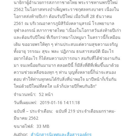
นายิกาผู้อำนวยการสภากาชาดไทย พระราชทานพรปีใหม่
2562 ในโอกาสทรงบำเพ็ญพระราชกุศลทรงบาตร เนื่องใน
โอกาสส่งท้ายปีเก่า ต้อนรับปีใหม่ เมื่อวันที่ 28 ธันวาคม
2561 ณ บริเวณอาคารภูมิสิริมังคลานุสรณ์ โรงพยาบาล
จุฬาลงกรณ์ สภากาชาดไทย “เนื่องในโอกาสวันส่งท้ายปีเก่า
และต้อนรับปีใหม่ ที่เรียกว่าหมาไปหมูมา ในคราวนี้ก็เหมือน
เดิม ขออวยพรให้ทุก ๆ ท่านประสบแต่ความสุขความเจริญ
ทั้งอายุ วรรณะ สุขะ พละ ปฏิภาณ ธนสารสมบัติ มีอะไร
อยากได้อะไร ก็ได้สมความปรารถนา สมกับที่ได้ช่วยงานกัน
มา จนเหนื่อยกันมามาก ตลอดปีนี้ ก็มีสิ่งที่ดีที่เพิ่มขึ้นมาด้วย
ความช่วยเหลือของทุก ๆ ท่าน บุญทั้งหลายนี้ก็น่าจะสนอง
ตอบ ทำให้ท่านทุกคนได้รับสิ่งที่น่าพอใจ มาปีหน้าก็เริ่มกัน
ใหม่ด้วยปีใหม่ที่สดใส แล้วก็ปลายปีก็พบกันอีก”
จำนวนหน้า:
52
หน้า
วันที่เผยแพร่:
2019-01-16 14:11:18
ฉบับที่ – ประจำเดือน:
ฉบับที่ 219 ประจำเดือนมกราคม-
มีนาคม 2562
ขนาดไฟล์:
33
MB
Author:
สำนักสารนิเทศและสื่อสารองค์กร