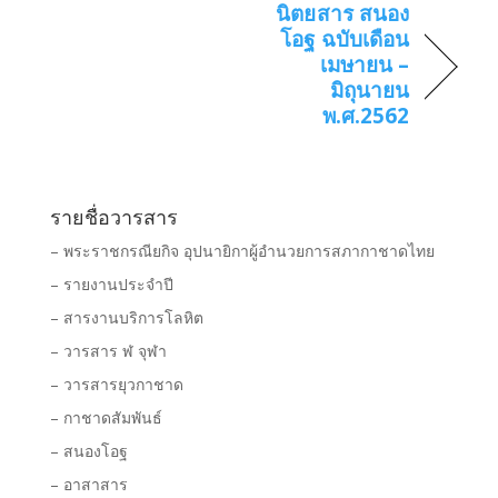
นิตยสาร สนอง
โอฐ ฉบับเดือน
เมษายน –
มิถุนายน
พ.ศ.2562
รายชื่อวารสาร
– พระราชกรณียกิจ อุปนายิกาผู้อำนวยการสภากาชาดไทย
– รายงานประจำปี
– สารงานบริการโลหิต
– วารสาร ฬ จุฬา
– วารสารยุวกาชาด
– กาชาดสัมพันธ์
– สนองโอฐ
– อาสาสาร