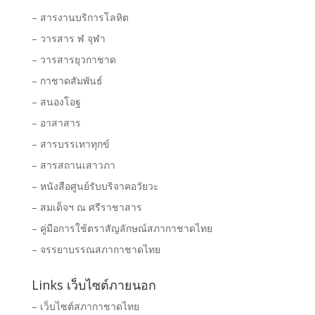
– สารงานบริการโลหิต
– วารสาร ฬ จุฬา
– วารสารยุวกาชาด
– กาชาดสัมพันธ์
– สนองโอฐ
– อาสาสาร
– สารบรรเทาทุกข์
– สารสถานเสาวภา
– หนังสือศูนย์รับบริจาคอวัยวะ
– สมเด็จฯ ณ ศรีราชาสาร
– คู่มือการใช้ตราสัญลักษณ์สภากาชาดไทย
– จรรยาบรรณสภากาชาดไทย
Links เว็บไซต์ภายนอก
– เว็บไซต์สภากาชาดไทย