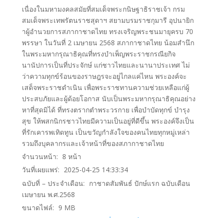
เนื่องในมหามงคลสมัยที่สมเด็จพระกนิษฐาธิราชเจ้า กรม
สมเด็จพระเทพรัตนราชสุดาฯ สยามบรมราชกุมารี อุปนายิก
าผู้อํานวยการสภากาชาดไทย ทรงเจริญพระชนมายุครบ 70
พรรษา ในวันที่ 2 เมษายน 2568 สภากาชาดไทย น้อมสํานึก
ในพระมหากรุณาธิคุณที่ทรงบําเพ็ญพระราชกรณียกิจ
นานัปการเป็นที่ประจักษ์ แก่ชาวไทยและนานาประเทศ ไม่
ว่าความทุกข์ร้อนของราษฎรจะอยู่ไกลแค่ไหน พระองค์จะ
เสด็จพระราชดําเนิน เพื่อพระราชทานความช่วยเหลือแก่ผู้
ประสบภัยและผู้ด้อยโอกาส นับเป็นพระมหากรุณาธิคุณอย่าง
หาที่สุดมิได้ ที่ทรงตรากตําพระวรกาย เพื่อบําบัดทุกข์ บํารุง
สุข ให้พสกนิกรชาวไทยมีความเป็นอยู่ที่ดีขึ้น พระองค์จึงเป็น
ที่รักเคารพเทิดทูน เป็นขวัญกําลังใจของคนไทยทุกหมู่เหล่า
รวมถึงบุคลากรและเจ้าหน้าที่ของสภากาชาดไทย
จำนวนหน้า:
8
หน้า
วันที่เผยแพร่:
2025-04-25 14:33:34
ฉบับที่ – ประจำเดือน:
กาชาดสัมพันธ์ ปักษ์แรก ฉบับเดือน
เมษายน พ.ศ.2568
ขนาดไฟล์:
9
MB