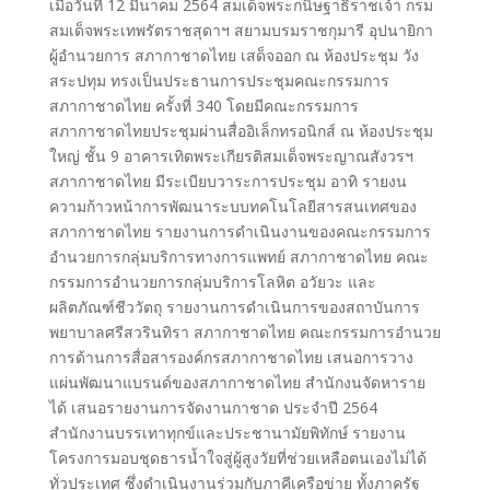
เมื่อวันที่ 12 มีนาคม 2564 สมเด็จพระกนิษฐาธิราชเจ้า กรม
สมเด็จพระเทพรัตราชสุดาฯ สยามบรมราชกุมารี อุปนายิกา
ผู้อำนวยการ สภากาชาดไทย เสด็จออก ณ ห้องประชุม วัง
สระปทุม ทรงเป็นประธานการประชุมคณะกรรมการ
สภากาชาดไทย ครั้งที่ 340 โดยมีคณะกรรมการ
สภากาชาดไทยประชุมผ่านสื่ออิเล็กทรอนิกส์ ณ ห้องประชุม
ใหญ่ ชั้น 9 อาคารเทิดพระเกียรติสมเด็จพระญาณสังวรฯ
สภากาชาดไทย มีระเบียบวาระการประชุม อาทิ รายงน
ความก้าวหน้าการพัฒนาระบบทคโนโลยีสารสนเทศของ
สภากาชาดไทย รายงานการดำเนินงานของคณะกรรมการ
อำนวยการกลุ่มบริการทางการแพทย์ สภากาชาดไทย คณะ
กรรมการอำนวยการกลุ่มบริการโลหิต อวัยวะ และ
ผลิตภัณฑ์ชีววัตถุ รายงานการดำเนินการของสถาบันการ
พยาบาลศรีสวรินทิรา สภากาชาดไทย คณะกรรมการอำนวย
การด้านการสื่อสารองค์กรสภากาชาดไทย เสนอการวาง
แผ่นพัฒนาแบรนด์ของสภากาชาดไทย สำนักงนจัดหาราย
ได้ เสนอรายงานการจัดงานกาชาด ประจำปี 2564
สำนักงานบรรเทาทุกข์และประชานามัยพิทักษ์ รายงาน
โครงการมอบชุดธารน้ำใจสู่ผู้สูงวัยที่ช่วยเหลือตนเองไม่ได้
ทั่วประเทศ ซึ่งดำเนินงานร่วมกับภาคีเครือข่าย ทั้งภาครัฐ