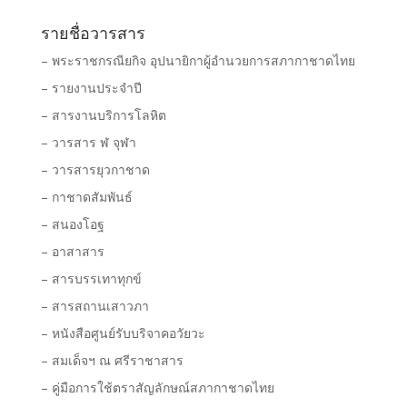
รายชื่อวารสาร
– พระราชกรณียกิจ อุปนายิกาผู้อำนวยการสภากาชาดไทย
– รายงานประจำปี
– สารงานบริการโลหิต
– วารสาร ฬ จุฬา
– วารสารยุวกาชาด
– กาชาดสัมพันธ์
– สนองโอฐ
– อาสาสาร
– สารบรรเทาทุกข์
– สารสถานเสาวภา
– หนังสือศูนย์รับบริจาคอวัยวะ
– สมเด็จฯ ณ ศรีราชาสาร
– คู่มือการใช้ตราสัญลักษณ์สภากาชาดไทย