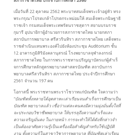
สภากาชาดไทย ประจําปีการศึกษา 2560
เมื่อวันที่ 22 ตุลาคม 2562 พระบาทสมเด็จพระเจ้าอยู่หัว ทรง
พระกรุณาโปรดเกล้าโปรดกระหม่อมให้ สมเด็จพระกนิษฐาธิ
ราชเจ้า กรมสมเด็จพระเทพรัตนราชสุดาฯ สยามบรมราช
กุมารี อุปนายิกาผู้อํานวยการสภากาชาดไทย นายกสภา
สถาบันการพยาบาล ศรีสวรินทิรา สภากาชาดไทย เสด็จพระ
ราชดําเนินแทนพระองค์ไปยังห้องประชุม Auditorium ชั้น
12 อาคารภูมิสิริมังคลานุสรณ์ โรงพยาบาลจุฬาลงกรณ์
สภากาชาดไทย ในการพระราชทานปริญญาบัตรแก่ผู้สําเร็
จการศึกษาหลักสูตรพยาบาลศาสตรบัณฑิต สถาบันการ
พยาบาลศรีสวรินทิรา สภากาชาดไทย ประจําปีการศึกษา
2561 จํานวน 197 คน
โอกาสนี้ พระราชทานพระราโชวาทแก่บัณฑิต ใจความว่า
“บัณฑิตทั้งหลายได้อุตสาหะเล่าเรียนจนสําเร็จการศึกษาเป็น
บัณฑิต พยาบาลแล้ว เชื่อว่าแต่ละคนคงมีความมุ่งมั่นตั้งใจที่
จะประกอบวิชาชีพพยาบาล ให้บรรลุถึงความสําเร็จและ
ความเจริญมั่นคง ในภายหน้า การจะทําให้ได้ดังที่กล่าวจํา
เป็นต้องอาศัยความรู้เป็นเครื่องมือสําคัญสําหรับใช้ปฏิบัติ
งาน ทั้งความรู้ในสาขาวิชาการพยาบาล ที่บัณฑิตเล่าเรียน