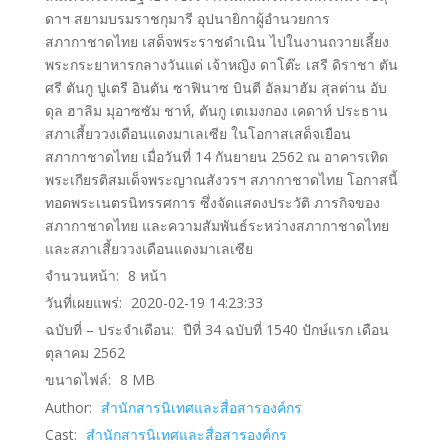
ดาฯ สยามบรมราชกุมารี อุปนายิกาผู้อํานวยการ
สภากาชาดไทย เสด็จพระราชดําเนิน ไปในงานถวายเลี้ยง
พระกระยาหารกลางวันแด่ เจ้าหญิง ดาโต๊ะ เสรี ดิราชา ตัน
ศรี ตันกู ปูเตรี อินตัน ซาฟินาซ บินตี อัลมาฮัม สุลต่าน อับ
ดุล ฮาลิม มุอาซซัม ชาห์, ตันกู เตเมงกอง เคดาห์ ประธาน
สภาเสี้ยววงเดือนแดงมาเลเซีย ในโอกาสเสด็จเยือน
สภากาชาดไทย เมื่อวันที่ 14 กันยายน 2562 ณ อาคารเทิด
พระเกียรติสมเด็จพระญาณสังวรฯ สภากาชาดไทย โอกาสนี้
ทอดพระเนตรนิทรรศการ ซึ่งจัดแสดงประวัติ ภารกิจของ
สภากาชาดไทย และความสัมพันธ์ระหว่างสภากาชาดไทย
และสภาเสี้ยววงเดือนแดงมาเลเซีย
จำนวนหน้า:
8
หน้า
วันที่เผยแพร่:
2020-02-19 14:23:33
ฉบับที่ – ประจำเดือน:
ปีที่ 34 ฉบับที่ 1540 ปักษ์แรก เดือน
ตุลาคม 2562
ขนาดไฟล์:
8
MB
Author:
สำนักสารนิเทศและสื่อสารองค์กร
Cast:
สำนักสารนิเทศและสื่อสารองค์กร