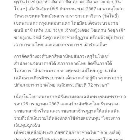
คุรุรินโปเช (มะ-หา-สิด-ทา-ปัด-ทะ-มะ-สัม-พะ-วะ-คุ-รุ-ริน-
โป-เช) เมื่อวันจันทร์ที่ 9 กันยายน พ.ศ. 2567 ณ พระอุโบสถ
วัดพระเชตุพนวิมลมังคลารามราชวรมหาวิหาร (วัดโพธิ์)
เขตพระนคร กรุงเทพมหานคร โดยมีสมเด็จพระบรมราช
ชนนี อาชิ เทริง เปม วังชุก เจ้าหญิงเคซัง โชเดรน วังชุก เจ้า
ชายอูเกน จิกมี่ วังชุก แห่งราชวงศ์ภูฏาน พร้อมด้วยผู้บริหาร
สภากาชาดไทย และคณะกรรมการฯ เฝ้ารับเสด็จฯ
การจัดสร้างองค์”มหาสิทธาปัทมสัมภวะคุรุรินโปเช”
สำนักงานจัดหารายได้ สภากาชาดไทย จัดขึ้นภายใต้
โครงการ “สืบสานมรดก ทางพุทธศาสน์ไทย-ภูฏาน เพื่อ
เฉลิมพระเกียรติพระบาทสมเด็จพระเจ้าอยู่หัว พระบรมราชู
ปถัมภ สภากาชาดไทย เฉลิมพระเกียรติ 72 พรรษา”
เนื่องในโอกาสพระราชพิธีมหามงคลเฉลิมพระชนมพรรษา 6
รอบ 28 กรกฎาคม 2567 และสร้างสัมพันธไมตรีระหว่าง
ราชอาณาจักรไทย และราชอาณาจักรภูฏานให้แน่นแฟ้น
รวมถึงนำเงินรายได้หลังหักค่าใช้จ่ายสมทบทุน “โครงการ
เงินทุนฉุกเฉิน
เพื่อช่วยเหลือผู้ประสบภัยพิบัติสภากาชาดไทย” ช่วยเหลือผู้
ประสบภัยพิบัติได้ทันท่วงทีครอบคลุมทั่วประเทศ โดยเฉพาะ