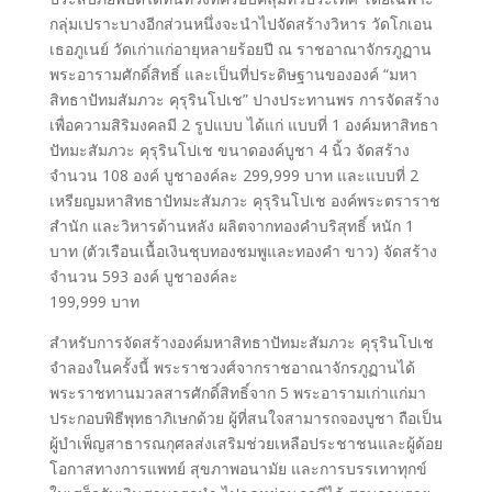
กลุ่มเปราะบางอีกส่วนหนึ่งจะนำไปจัดสร้างวิหาร วัดโกเอน
เธอภูเนย์ วัดเก่าแก่อายุหลายร้อยปี ณ ราชอาณาจักรภูฏาน
พระอารามศักดิ์สิทธิ์ และเป็นที่ประดิษฐานขององค์ “มหา
สิทธาปัทมสัมภวะ คุรุรินโปเช” ปางประทานพร การจัดสร้าง
เพื่อความสิริมงคลมี 2 รูปแบบ ได้แก่ แบบที่ 1 องค์มหาสิทธา
ปัทมะสัมภวะ คุรุรินโปเช ขนาดองค์บูชา 4 นิ้ว จัดสร้าง
จำนวน 108 องค์ บูชาองค์ละ 299,999 บาท และแบบที่ 2
เหรียญมหาสิทธาปัทมะสัมภวะ คุรุรินโปเช องค์พระตราราช
สำนัก และวิหารด้านหลัง ผลิตจากทองคำบริสุทธิ์ หนัก 1
บาท (ตัวเรือนเนื้อเงินชุบทองชมพูและทองคำ ขาว) จัดสร้าง
จำนวน 593 องค์ บูชาองค์ละ
199,999 บาท
สำหรับการจัดสร้างองค์มหาสิทธาปัทมะสัมภวะ คุรุรินโปเช
จำลองในครั้งนี้ พระราชวงศ์จากราชอาณาจักรภูฏานได้
พระราชทานมวลสารศักดิ์สิทธิ์จาก 5 พระอารามเก่าแก่มา
ประกอบพิธีพุทธาภิเษกด้วย ผู้ที่สนใจสามารถจองบูชา ถือเป็น
ผู้บำเพ็ญสาธารณกุศลส่งเสริมช่วยเหลือประชาชนและผู้ด้อย
โอกาสทางการแพทย์ สุขภาพอนามัย และการบรรเทาทุกข์