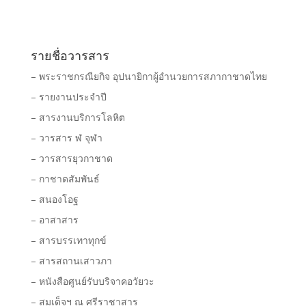
รายชื่อวารสาร
– พระราชกรณียกิจ อุปนายิกาผู้อำนวยการสภากาชาดไทย
– รายงานประจำปี
– สารงานบริการโลหิต
– วารสาร ฬ จุฬา
– วารสารยุวกาชาด
– กาชาดสัมพันธ์
– สนองโอฐ
– อาสาสาร
– สารบรรเทาทุกข์
– สารสถานเสาวภา
– หนังสือศูนย์รับบริจาคอวัยวะ
– สมเด็จฯ ณ ศรีราชาสาร