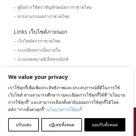
– คู่มือการใช้ตราสัญลักษณ์สภากาชาดไทย
– จรรยาบรรณสภากาชาดไทย
Links เว็บไซต์ภายนอก
– เว็บไซต์สภากาชาดไทย
– ระบบอินทราเน็ตภายใน
– ระบบจดหมายอิเล็คทรอนิกส์
– Clipping News
We value your privacy
– ระบบจัดซื้อ – จัดจ้างสภากาชาดไทย
– พิพิธภัณฑ์สภากาชาดไทย
เราใช้คุกกี้เพื่อเพิ่มประสิทธิภาพและประสบการณ์ที่ดีในการใช้
เว็บไซต์ ท่านสามารถศึกษารายละเอียดการใช้คุกกี้ได้ที่ “นโยบาย
การใช้คุกกี้” และสามารถเลือกตั้งค่ายินยอมการใช้คุกกี้ได้โดย
คลิก “การตั้งค่าคุกกี้”
นโยบายการใช้คุกกี้
สงวนลิขสิทธิ์ โดย สภากาชาดไทย |
นโยบายการคุ้มครอง
ข้อมูลส่วนบุคคล
|
นโยบายคุกกี้
|
ข้อตกลงการใช้งาน
|
ปรับแต่ง
ปฏิเสธทั้งหมด
ยอมรับทั้งหมด
มาตรการรักษาความมั่นคงปลอดภัยข้อมูลส่วนบุคคล