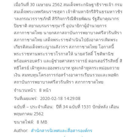
เมื่อวันที่ 30 เมษายน 2562 สมเด็จพระกนิษฐาธิราชเจ้า กรม
สมเด็จพระเทพรัตนราชสุดา เจ้าฟ้ามหาจักรีสิรินธรมหาวชิร
าลงกรณวรราชภักดี สิริกิจการิณีพีรยพัฒน รัฐสีมาคุณากร
ปิยชาติ สยามบรมราชกุมารี อุปนายิกาผู้อํานวยการ
สภากาชาดไทย นายกสภาสถาบันการพยาบาลศรีสวรินทิรา
สภากาชาดไทย เสด็จพระราชดําเนินไปยังอาคารเทิดพระ
เกียรติสมเด็จพระญาณสังวรฯ สภากาชาดไทย โอกาสนี้
พระราชทานพระราชวโรกาสให้ นายสวัสดิ์ โชติพานิช
พร้อมครอบครัว และผู้ช่วยศาสตราจารย์ ดอกเตอร์วีรสิทธิ์ สิ
ทธิไตรย์ เฝ้าทูลละอองพระบาท ทูลเกล้าทูลกระหม่อมถวาย
เงิน สมทบทุนโครงการก่อสร้างอาคารเรียนรวมและหอพัก
สถาบันการพยาบาลศรีสวรินทิรา สภากาชาดไทย
จำนวนหน้า:
8
หน้า
วันที่เผยแพร่:
2020-02-18 14:29:08
ฉบับที่ – ประจำเดือน:
ปีที่ 34 ฉบับที่ 1531 ปักษ์หลัง เดือน
พฤษภาคม 2562
ขนาดไฟล์:
8
MB
Author:
สำนักสารนิเทศและสื่อสารองค์กร