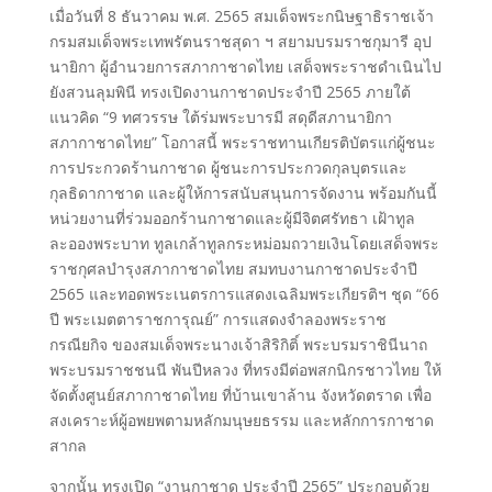
เมื่อวันที่ 8 ธันวาคม พ.ศ. 2565 สมเด็จพระกนิษฐาธิราชเจ้า
กรมสมเด็จพระเทพรัตนราชสุดา ฯ สยามบรมราชกุมารี อุป
นายิกา ผู้อำนวยการสภากาชาดไทย เสด็จพระราชดำเนินไป
ยังสวนลุมพินี ทรงเปิดงานกาชาดประจำปี 2565 ภายใต้
แนวคิด “9 ทศวรรษ ใต้ร่มพระบารมี สดุดีสภานายิกา
สภากาชาดไทย” โอกาสนี้ พระราชทานเกียรติบัตรแก่ผู้ชนะ
การประกวดร้านกาชาด ผู้ชนะการประกวดกุลบุตรและ
กุลธิดากาชาด และผู้ให้การสนับสนุนการจัดงาน พร้อมกันนี้
หน่วยงานที่ร่วมออกร้านกาชาดและผู้มีจิตศรัทธา เฝ้าทูล
ละอองพระบาท ทูลเกล้าทูลกระหม่อมถวายเงินโดยเสด็จพระ
ราชกุศลบำรุงสภากาชาดไทย สมทบงานกาชาดประจำปี
2565 และทอดพระเนตรการแสดงเฉลิมพระเกียรติฯ ชุด “66
ปี พระเมตตาราชการุณย์” การแสดงจำลองพระราช
กรณียกิจ ของสมเด็จพระนางเจ้าสิริกิติ์ พระบรมราชินีนาถ
พระบรมราชชนนี พันปีหลวง ที่ทรงมีต่อพสกนิกรชาวไทย ให้
จัดตั้งศูนย์สภากาชาดไทย ที่บ้านเขาล้าน จังหวัดตราด เพื่อ
สงเคราะห์ผู้อพยพตามหลักมนุษยธรรม และหลักการกาชาด
สากล
จากนั้น ทรงเปิด “งานกาชาด ประจำปี 2565” ประกอบด้วย