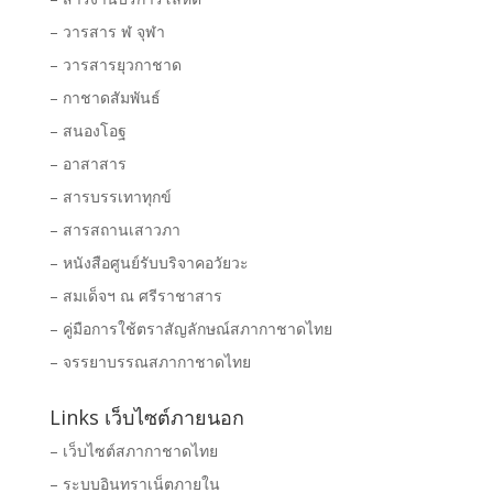
– วารสาร ฬ จุฬา
– วารสารยุวกาชาด
– กาชาดสัมพันธ์
– สนองโอฐ
– อาสาสาร
– สารบรรเทาทุกข์
– สารสถานเสาวภา
– หนังสือศูนย์รับบริจาคอวัยวะ
– สมเด็จฯ ณ ศรีราชาสาร
– คู่มือการใช้ตราสัญลักษณ์สภากาชาดไทย
– จรรยาบรรณสภากาชาดไทย
Links เว็บไซต์ภายนอก
– เว็บไซต์สภากาชาดไทย
– ระบบอินทราเน็ตภายใน