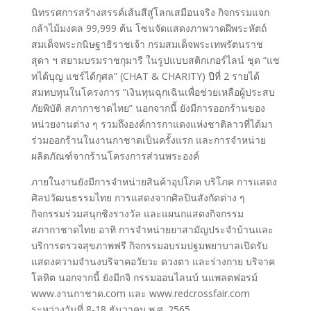
นิทรรศการสร้างสรรค์เส้นสีสู่โลกเสมือนจริง กิจกรรมแจก
กล้าไม้มงคล 99,999 ต้น โซนจัดแสดงภาพวาดฝีพระหัตถ์
สมเด็จพระกนิษฐาธิราชเจ้า กรมสมเด็จพระเทพรัตนราช
สุดา ฯ สยามบรมราชกุมารี ในรูปแบบสติกเกอร์ไลน์ ชุด “แช
ทได้บุญ แชร์ได้กุศล” (CHAT & CHARITY) ปีที่ 2 รายได้
สมทบทุนในโครงการ “เงินทุนฉุกเฉินเพื่อช่วยเหลือผู้ประสบ
ภัยพิบัติ สภากาชาดไทย” นอกจากนี้ ยังมีการออกร้านของ
หน่วยงานต่าง ๆ รวมถึงองค์การกาแดงแห่งชาติลาวที่ได้มา
ร่วมออกร้านในงานกาชาดเป็นครั้งแรก และการจำหน่าย
ผลิตภัณฑ์จากร้านโครงการส่วนพระองค์
ภายในงานยังมีการจำหน่ายสินค้าอุปโภค บริโภค การแสดง
ศิลปวัฒนธรรมไทย การแสดงจากศิลปินสังกัดต่าง ๆ
กิจกรรมร่วมสนุกชิงรางวัล และแผนกแสดงกิจกรรม
สภากาชาดไทย อาทิ การจำหน่ายยาสามัญประจำบ้านและ
บริการตรวจสุขภาพฟรี กิจกรรมอบรมปฐมพยาบาลเปิดรับ
แสดงความจำนงบริจาคอวัยวะ ดวงตา และร่างกาย บริจาค
โลหิต นอกจากนี้ ยังมีกจิ กรรมออนไลนบ์ นแพลตฟอรม์
www.งานกาชาด.com และ www.redcrossfair.com
ระหว่างวันที่ 8-18 ธันวาคม พ.ศ. 2565