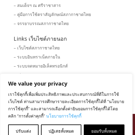
– สมเด็จฯ ณ ศรีราชาสาร
– คู่มือการใช้ตราสัญลักษณ์สภากาชาดไทย
– จรรยาบรรณสภากาชาดไทย
Links เว็บไซต์ภายนอก
– เว็บไซต์สภากาชาดไทย
– ระบบอินทราเน็ตภายใน
– ระบบจดหมายอิเล็คทรอนิกส์
– Clipping News
We value your privacy
– ระบบจัดซื้อ – จัดจ้างสภากาชาดไทย
– พิพิธภัณฑ์สภากาชาดไทย
เราใช้คุกกี้เพื่อเพิ่มประสิทธิภาพและประสบการณ์ที่ดีในการใช้
เว็บไซต์ ท่านสามารถศึกษารายละเอียดการใช้คุกกี้ได้ที่ “นโยบาย
การใช้คุกกี้” และสามารถเลือกตั้งค่ายินยอมการใช้คุกกี้ได้โดย
คลิก “การตั้งค่าคุกกี้”
นโยบายการใช้คุกกี้
สงวนลิขสิทธิ์ โดย สภากาชาดไทย |
นโยบายการคุ้มครอง
ข้อมูลส่วนบุคคล
|
นโยบายคุกกี้
|
ข้อตกลงการใช้งาน
|
ปรับแต่ง
ปฏิเสธทั้งหมด
ยอมรับทั้งหมด