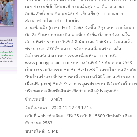
เธอ พระองค์เจ้าโสมสวลี กรมหมื่นสุทธนารีนาถ นายก
กิตติมศักดิ์ตลอดชีพ มูลนิธิอสาเพื่อนพึ่ง (ภาฯ) ยามยาก
สภากาชาดไทย เฝ้าฯ รับเสด็จ
งานเพื่อนพึ่ง (ภาฯ) ประจำ 2563 จัดขึ้น 2 รูปแบบ ภายใแนว
คิด 25 ปี แห่งการแบ่งปัน พอเพียง ยั่งยืน คือ การจัดงานใน
สถานที่จริง ระหว่างวันที่ 4-8 ธันวาคม 2563 ณ สวนสมเด็จ
พระนางเจ้าสิริกิติ์ฯ และการจัดงานเสมือนจริงทางสื่อ
อิเล็กทรอนิกส์ ผ่านทาง www.เพื่อนพึ่งพา.com หรือ
www.puengpafair.com ระหว่างวันที่ 4-13 ธันวาคม 2563
เป็นการรวมกิจกรรม ชม ซิม ซ้อป แชร์ ไว้ครบในงานเดียวกัน
นับเป็นครั้งแรกที่ประชาชนทั่วประเทศได้มีโอกาสเข้าชมงาน
เพื่อนพึ่ง (ภาฯ) ชิมตำรับอาหารสูตรประทาน มีส่วนร่วมในกา
บริจาคและเลือกซื้อสินค้าเพื่อช่วยเหลือผู้ประอุทกภัย
จำนวนหน้า:
8
หน้า
วันที่เผยแพร่:
2020-12-22 09:17:14
ฉบับที่ – ประจำเดือน:
ปีที่ 35 ฉบับที่ 15689 ปักษ์หลัง เดือน
ธันวาคม 2563
ขนาดไฟล์:
9
MB